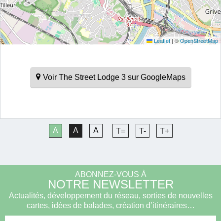
Leaflet
|
©
OpenStreetMap
Voir The Street Lodge 3 sur GoogleMaps
A
A
A
T=
T-
T+
ABONNEZ-VOUS À
NOTRE NEWSLETTER
Actualités, développement du réseau, sorties de nouvelles
cartes, idées de balades, création d’itinéraires…