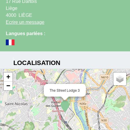
17 Rue Dartois
Liège
4000
LIÈGE
Ecrire un message
Langues parlées :
LOCALISATION
+
−
The Street Lodge 3