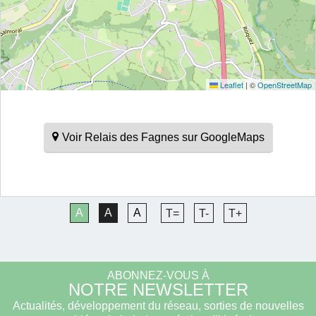
Leaflet
|
©
OpenStreetMap
Voir Relais des Fagnes sur GoogleMaps
A
A
A
T=
T-
T+
ABONNEZ-VOUS À
NOTRE NEWSLETTER
Actualités, développement du réseau, sorties de nouvelles