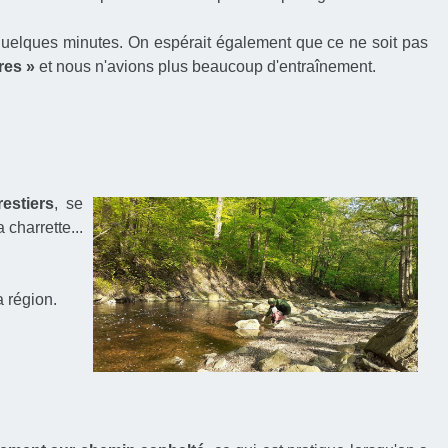
 quelques minutes. On espérait également que ce ne soit pas
res »
et nous n'avions plus beaucoup d'entraînement.
estiers
, se
charrette...
 région.