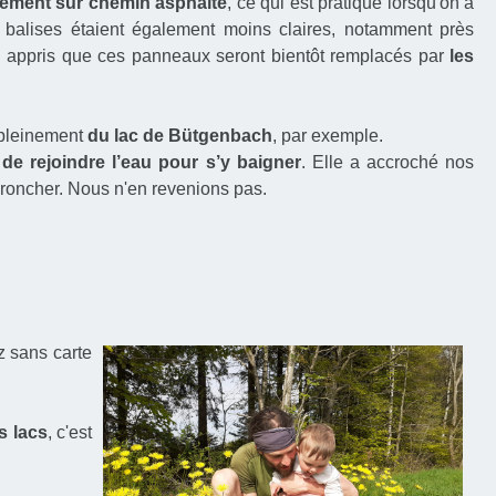
vement sur chemin asphalté
, ce qui est pratique lorsqu'on a
s balises étaient également moins claires, notamment près
’ai appris que ces panneaux seront bientôt remplacés par
les
r pleinement
du lac de Bütgenbach
, par exemple.
 de rejoindre l’eau pour s’y baigner
. Elle a accroché nos
 broncher. Nous n'en revenions pas.
z sans carte
s lacs
, c'est