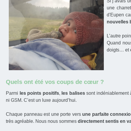
Si j’avais 
une charre
d'Eupen car
nouvelles 
L’autre poi
Quand nous
doigts… et 
Quels ont été vos coups de cœur ?
Parmi
les points positifs
,
les balises
sont indéniablement 
ni GSM. C’est un luxe aujourd’hui.
Chaque panneau est une porte vers
une parfaite connexio
très agréable. Nous nous sommes
directement sentis en 