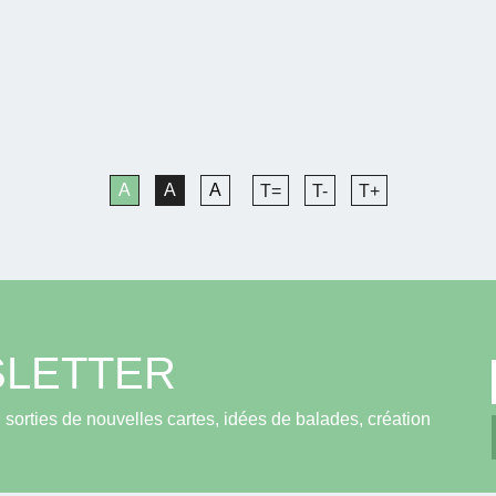
A
A
A
T=
T-
T+
LETTER
sorties de nouvelles cartes, idées de balades, création