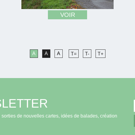
VOIR
A
A
A
T=
T-
T+
LETTER
sorties de nouvelles cartes, idées de balades, création