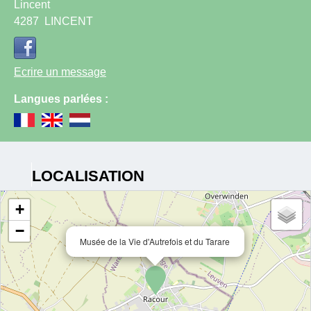
Lincent
4287
LINCENT
Ecrire un message
Langues parlées :
LOCALISATION
+
−
Musée de la Vie d'Autrefois et du Tarare