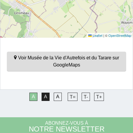
Leaflet
|
©
OpenStreetMap
Voir Musée de la Vie d'Autrefois et du Tarare sur
GoogleMaps
A
A
A
T=
T-
T+
ABONNEZ-VOUS À
NOTRE NEWSLETTER