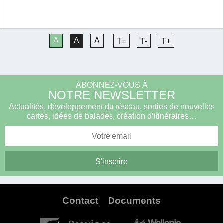
A
A
A
T=
T-
T+
ABONNEZ-VOUS À
NOTRE NEWSLETTER
Actualités, développement du réseau, sorties de nouvelles
cartes, idées de balades, création d’itinéraires…
Contact
Documents