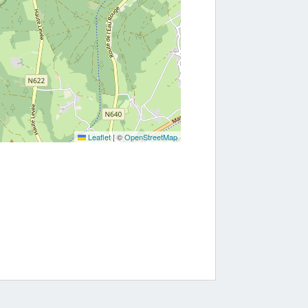
Leaflet
|
©
OpenStreetMap