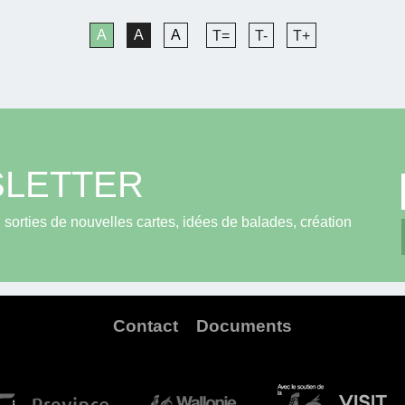
A
A
A
T=
T-
T+
LETTER
sorties de nouvelles cartes, idées de balades, création
Contact
Documents