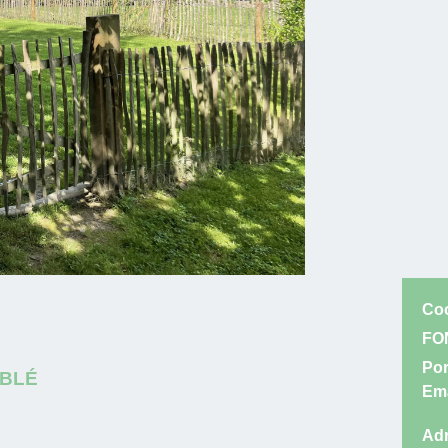
Co
FO
Por
UBLÉ
Ema
Adr