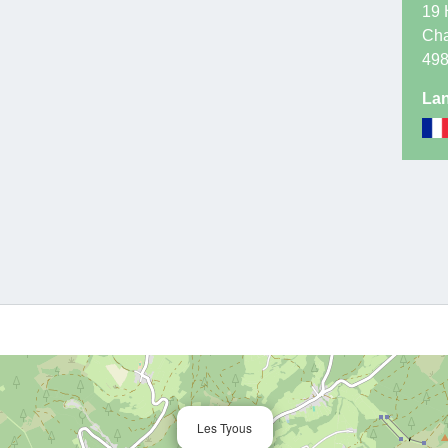
19 
Cha
49
Lan
Les Tyous