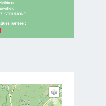
Heilrimont
uveheid
87
STOUMONT
gues parlées :