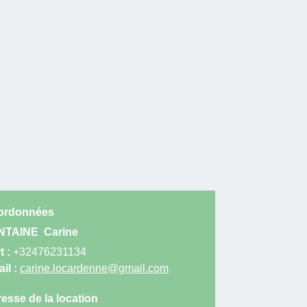
ordonnées
NTAINE
Carine
t :
+32476231134
il :
carine.locardenne@gmail.com
esse de la location