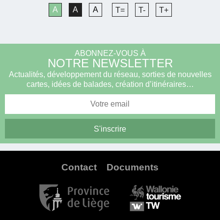
A
A
A
T=
T-
T+
ABONNEZ-VOUS À
NOTRE NEWSLETTER
Actualités, développement du réseau, sorties de nouvelles
cartes, idées de balades, création d’itinéraires…
Contact
Documents