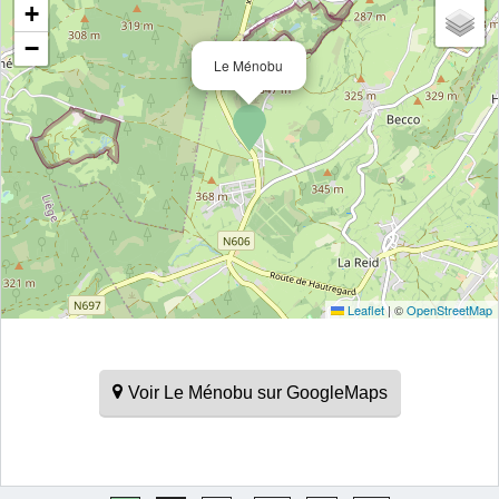
+
−
Le Ménobu
Leaflet
|
©
OpenStreetMap
Voir Le Ménobu sur GoogleMaps