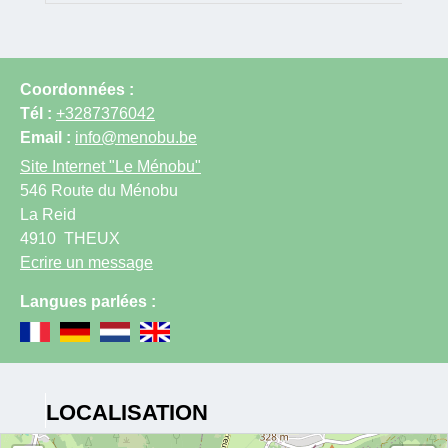
Coordonnées :
Tél :
+3287376042
Email :
info@menobu.be
Site Internet
"Le Ménobu"
546 Route du Ménobu
La Reid
4910
THEUX
Ecrire un message
Langues parlées :
LOCALISATION