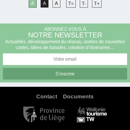
A
A
A
T=
T-
T+
ABONNEZ-VOUS À
NOTRE NEWSLETTER
Actualités, développement du réseau, sorties de nouvelles
cartes, idées de balades, création d’itinéraires…
Contact
Documents