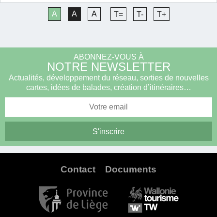
A
A
A
T=
T-
T+
ABONNEZ-VOUS À
NOTRE NEWSLETTER
Actualités, développement du réseau, sorties de nouvelles
cartes, idées de balades, création d’itinéraires…
Contact
Documents