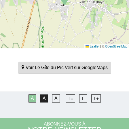
Leaflet
|
©
OpenStreetMap
Voir Le Gîte du Pic Vert sur GoogleMaps
A
A
A
T=
T-
T+
ABONNEZ-VOUS À