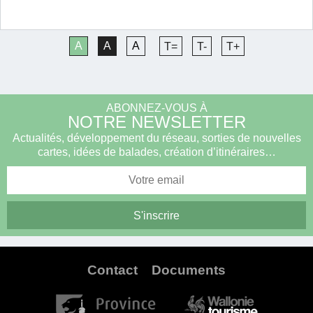
A
A
A
T=
T-
T+
ABONNEZ-VOUS À
NOTRE NEWSLETTER
Actualités, développement du réseau, sorties de nouvelles
cartes, idées de balades, création d’itinéraires…
Contact
Documents