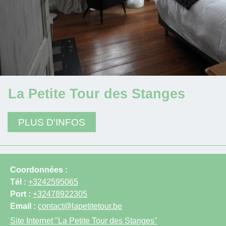
La Petite Tour des Stanges
PLUS D'INFOS
Coordonnées :
Tél :
+3242595065
Port :
+32478922305
Email :
contact@lapetitetour.be
Site Internet
"La Petite Tour des Stanges"