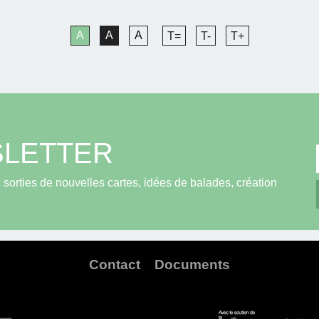
A
A
A
T=
T-
T+
LETTER
sorties de nouvelles cartes, idées de balades, création
Contact
Documents