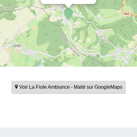
Voir La Fiole Ambiance - Matiti sur GoogleMaps