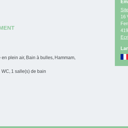
Ema
Site
16 
Fer
EMENT
41
Ecr
Lan
 en plein air
Bain à bulles
Hammam
1
WC
1
salle(s) de bain