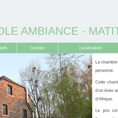
OLE AMBIANCE - MATI
arifs
Contact
Localisation
La chambre 
personne.
Cette chamb
d'un évier a
d'Afrique.
Le prix com