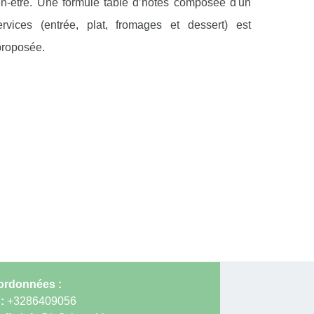
en-être. Une formule table d’hôtes composée d'un
rvices (entrée, plat, fromages et dessert) est
proposée.
rdonnées :
 :
+3286409056