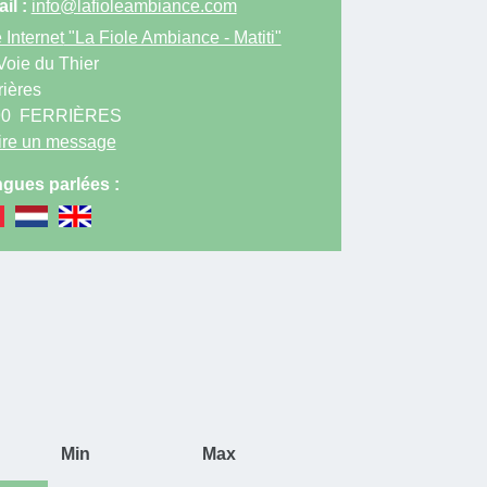
il :
info@lafioleambiance.com
 Internet
"La Fiole Ambiance - Matiti"
Voie du Thier
rières
90
FERRIÈRES
ire un message
gues parlées :
Min
Max