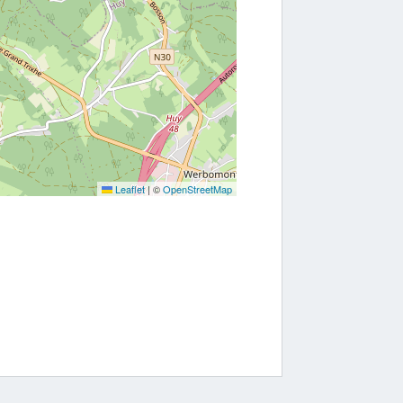
Leaflet
|
©
OpenStreetMap