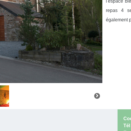
l'espace bi
repas 4 se
également 
Coo
Tél