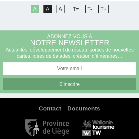
A
A
A
T=
T-
T+
ABONNEZ-VOUS À
NOTRE NEWSLETTER
Actualités, développement du réseau, sorties de nouvelles
cartes, idées de balades, création d’itinéraires…
Contact
Documents