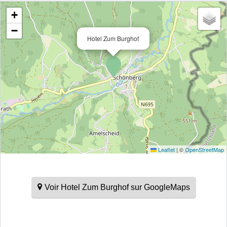
+
−
Hotel Zum Burghof
Leaflet
|
©
OpenStreetMap
Voir Hotel Zum Burghof sur GoogleMaps