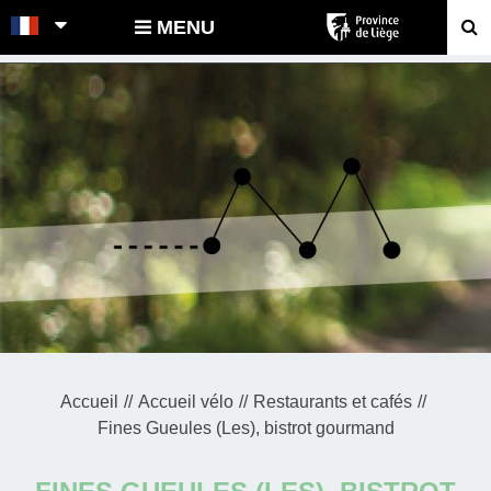
POINTS-NOEUDS
MENU
Accueil
Accueil vélo
Restaurants et cafés
Fines Gueules (Les), bistrot gourmand
FINES GUEULES (LES), BISTROT