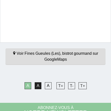
Voir Fines Gueules (Les), bistrot gourmand sur
GoogleMaps
A
A
A
T=
T-
T+
ABONNEZ-VOUS À