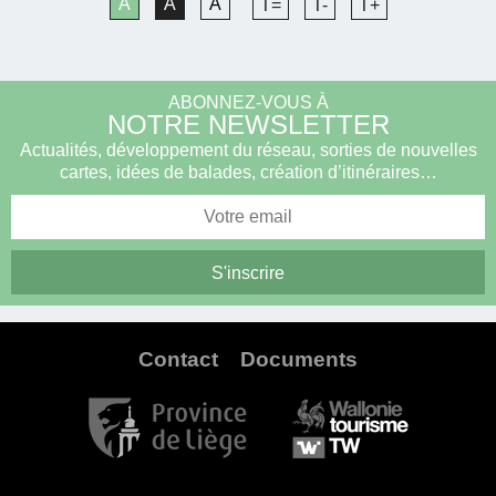
A
A
A
T=
T-
T+
ABONNEZ-VOUS À
NOTRE NEWSLETTER
Actualités, développement du réseau, sorties de nouvelles
cartes, idées de balades, création d’itinéraires…
Contact
Documents