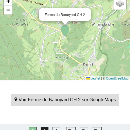
+
−
Ferme du Banoyard CH 2
Leaflet
|
©
OpenStreetMap
Voir Ferme du Banoyard CH 2 sur GoogleMaps