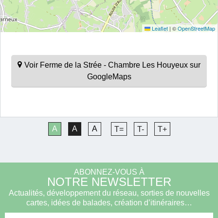
Leaflet
|
©
OpenStreetMap
Voir Ferme de la Strée - Chambre Les Houyeux sur
GoogleMaps
A
A
A
T=
T-
T+
ABONNEZ-VOUS À
NOTRE NEWSLETTER
Actualités, développement du réseau, sorties de nouvelles
cartes, idées de balades, création d’itinéraires…