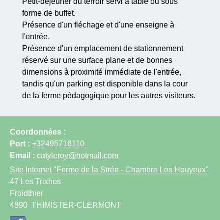
Petit-déjeuner du terroir servi à table ou sous
forme de buffet.
Présence d'un fléchage et d'une enseigne à
l'entrée.
Présence d'un emplacement de stationnement
réservé sur une surface plane et de bonnes
dimensions à proximité immédiate de l'entrée,
tandis qu'un parking est disponible dans la cour
de la ferme pédagogique pour les autres visiteurs.
Coordonnées :
Port :
+32495716110
Email :
catyleroy@hotmail.com
Site Internet
"Ferme de la Strée - Chambre Les Houyeux"
47 Les Trixhes
Froidthier
4890
THIMISTER-CLERMONT