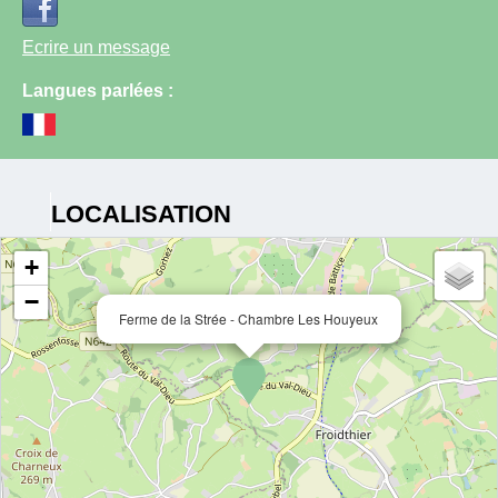
Ecrire un message
Langues parlées :
LOCALISATION
+
−
Ferme de la Strée - Chambre Les Houyeux