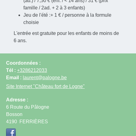
(ad.) / 7,50 € (enf. / < 14 ans) / 31 € (prix
famille / 2ad. + 2 à 3 enfants)
Jeu de l'été :+ 1 € / personne à la formule
choisie
L'entrée est gratuite pour les enfants de moins de
6 ans.
Coordonnées :
Tél :
+3286212033
Email :
laurent@palogne.be
Site Internet
"Château fort de Logne"
Adresse :
6 Route du Pâlogne
Bosson
4190
FERRIÈRES