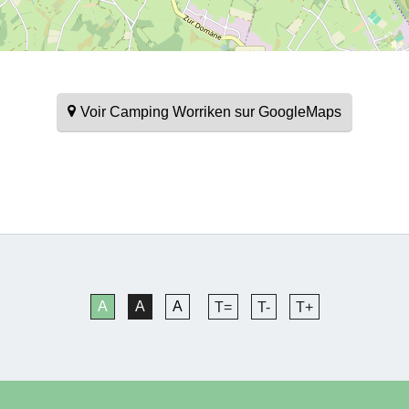
Voir Camping Worriken sur GoogleMaps
A
A
A
T=
T-
T+