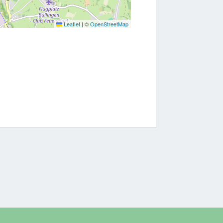
Leaflet
|
©
OpenStreetMap