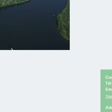
Coo
Tél
Ema
Site
Adr