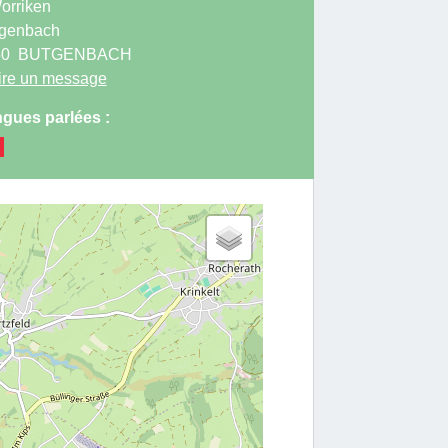
orriken
genbach
50
BUTGENBACH
ire un message
gues parlées :