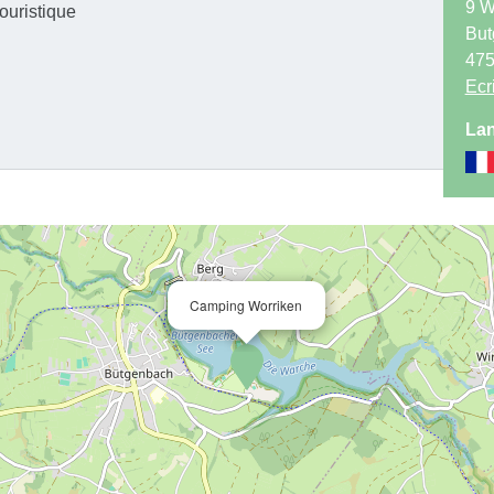
9 W
ouristique
But
47
Ecr
Lan
Camping Worriken