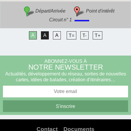
Départ/Arrivée
Point d'intérêt
Circuit n° 1
A
A
A
T=
T-
T+
ABONNEZ-VOUS À
NOTRE NEWSLETTER
Actualités, développement du réseau, sorties de nouvelles
cartes, idées de balades, création d’itinéraires…
Contact
Documents