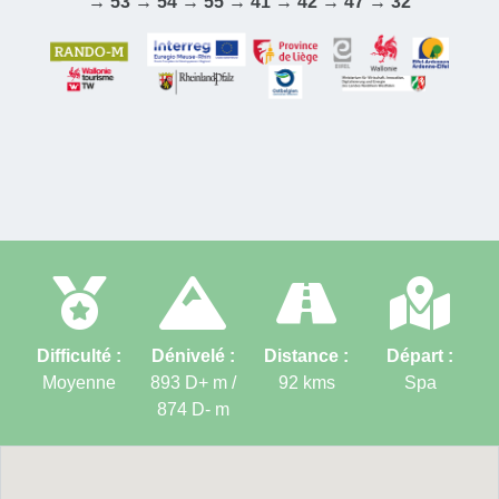
→ 53 → 54 → 55 → 41 → 42 → 47 → 32
Difficulté :
Dénivelé :
Distance :
Départ :
Moyenne
893 D+ m /
92
kms
Spa
874 D-
m