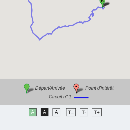
Départ/Arrivée
Point d'intérêt
Circuit n° 1
A
A
A
T=
T-
T+