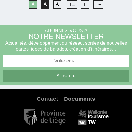
A
A
A
T=
T-
T+
ABONNEZ-VOUS À
NOTRE NEWSLETTER
Actualités, développement du réseau, sorties de nouvelles
cartes, idées de balades, création d’itinéraires…
Contact
Documents