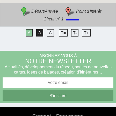
Départ/Arrivée
Point d'intérêt
Circuit n° 1
A
A
A
T=
T-
T+
ABONNEZ-VOUS À
NOTRE NEWSLETTER
Actualités, développement du réseau, sorties de nouvelles
cartes, idées de balades, création d’itinéraires…
Contact
Documents