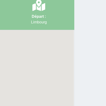
 61 → 62 → 63 → 50 → 51 → 52 → 96
e la balade en téléchargement
Départ :
Limbourg