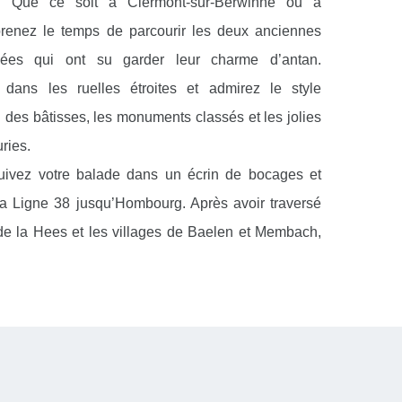
. Que ce soit à Clermont-sur-Berwinne ou à
renez le temps de parcourir les deux anciennes
ées qui ont su garder leur charme d’antan.
dans les ruelles étroites et admirez le style
l des bâtisses, les monuments classés et les jolies
ries.
uivez votre balade dans un écrin de bocages et
a Ligne 38 jusqu’Hombourg. Après avoir traversé
s de la Hees et les villages de Baelen et Membach,
ut autre paysage qui s’offre à vous : la forêt de
ald et les paysages à couper de souffle du barrage
e.
deptes du Slow Tourisme, vous pouvez également