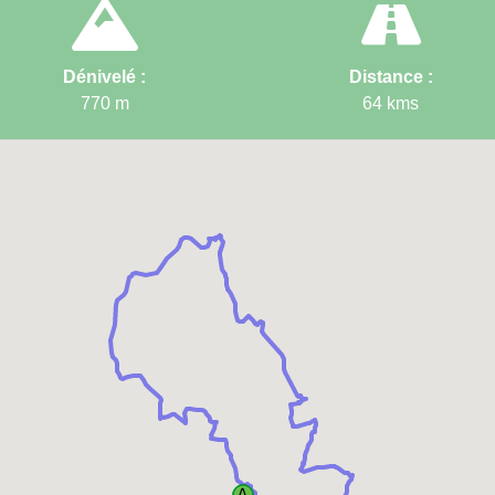
→ 38 →
Fiche d
Dénivelé :
Distance :
770
m
64
kms