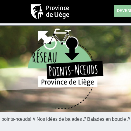
DEVENE
 points-nœuds!
Nos idées de balades
Balades en boucle