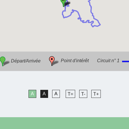
Départ/Arrivée
Point d'intérêt
Circuit n° 1
A
A
A
T=
T-
T+