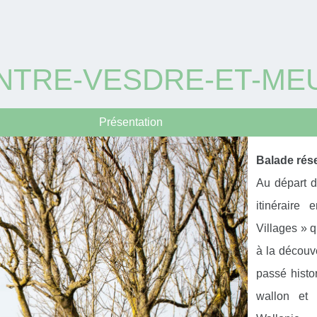
ENTRE-VESDRE-ET-ME
Présentation
Balade rése
Au départ d
itinéraire
Villages » 
à la découv
passé histo
wallon et