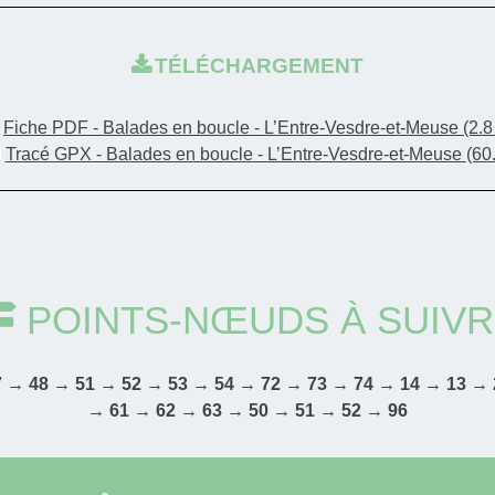
commencer l
TÉLÉCHARGEMENT
Des bornes
Berwinne, r
Fiche PDF - Balades en boucle - L’Entre-Vesdre-et-Meuse
(2.8
placette à 
Tracé GPX - Balades en boucle - L’Entre-Vesdre-et-Meuse
(60
Difficul
Dénive
Distan
POINTS-NŒUDS À SUIV
Dépar
Limbou
7 → 48 → 51 → 52 → 53 → 54 → 72 → 73 → 74 → 14 → 13 → 
Points
→ 61 → 62 → 63 → 50 → 51 → 52 → 96
→ 46 →
74 → 1