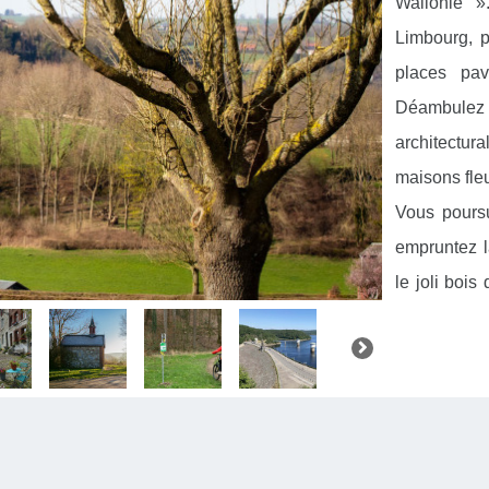
Wallonie »
Limbourg, p
places pav
Déambulez 
architectura
maisons fleu
Vous pours
empruntez l
le joli boi
c’est un to
l’Hertogenw
de la Gilepp
Pour les a