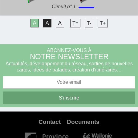
Circuit n° 1
A
A
A
T=
T-
T+
ABONNEZ-VOUS À
NOTRE NEWSLETTER
Actualités, développement du réseau, sorties de nouvelles
cartes, idées de balades, création d’itinéraires…
Contact
Documents