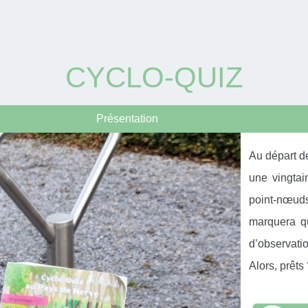
CYCLO-QUIZ
Présentation
Au départ d
une vingtai
point-nœuds
marquera q
d’observat
Alors, prêt