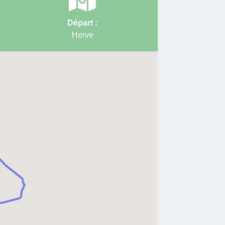
Départ :
Herve