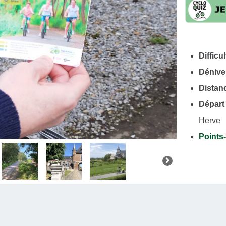
Difficul
Dénive
Distan
Départ
Herve
Points
→ 47 →
Fiche d