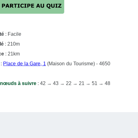
té
: Facile
lé
: 210m
ce
: 21km
:
Place de la Gare, 1
(Maison du Tourisme) - 4650
-nœuds à suivre
: 42 → 43 → 22 → 21 → 51 → 48
 46 → 45 → 44 → 43 → 42
e la balade en téléchargement