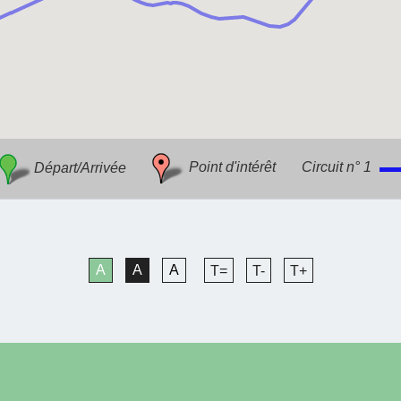
Départ/Arrivée
Point d'intérêt
Circuit n° 1
A
A
A
T=
T-
T+