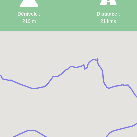
Dénivelé :
Distance :
210
m
21
kms