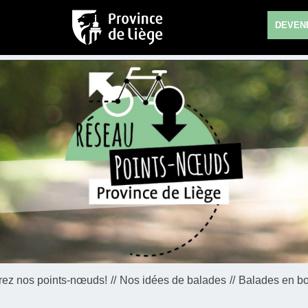
DEVENE
ez nos points-nœuds!
Nos idées de balades
Balades en b