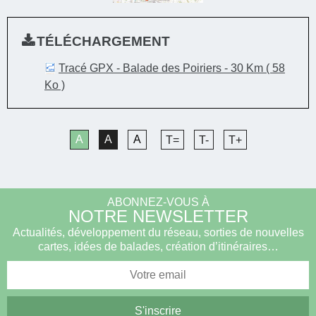
TÉLÉCHARGEMENT
Tracé GPX - Balade des Poiriers - 30 Km
( 58
Ko )
A
A
A
T=
T-
T+
ABONNEZ-VOUS À
NOTRE NEWSLETTER
Actualités, développement du réseau, sorties de nouvelles
cartes, idées de balades, création d’itinéraires…