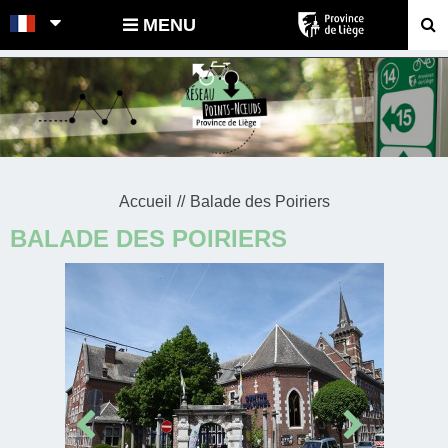
POINTS-NOEUDS
MENU
Accueil
Balade des Poiriers
BALADE DES POIRIERS
Prev
Next