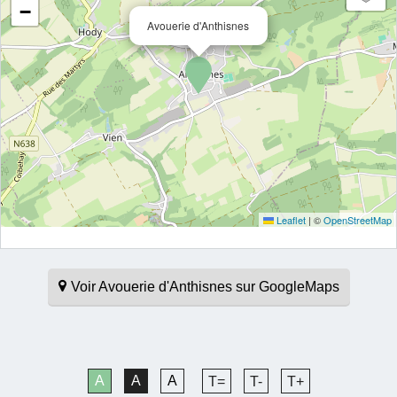
−
Avouerie d'Anthisnes
Leaflet
|
©
OpenStreetMap
Voir Avouerie d'Anthisnes sur GoogleMaps
A
A
A
T=
T-
T+