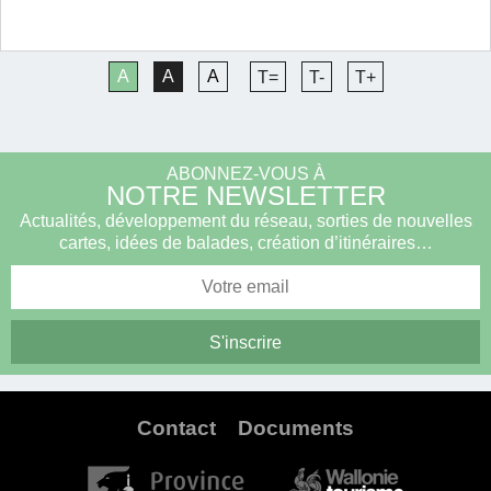
A
A
A
T=
T-
T+
ABONNEZ-VOUS À
NOTRE NEWSLETTER
Actualités, développement du réseau, sorties de nouvelles
cartes, idées de balades, création d’itinéraires…
Contact
Documents