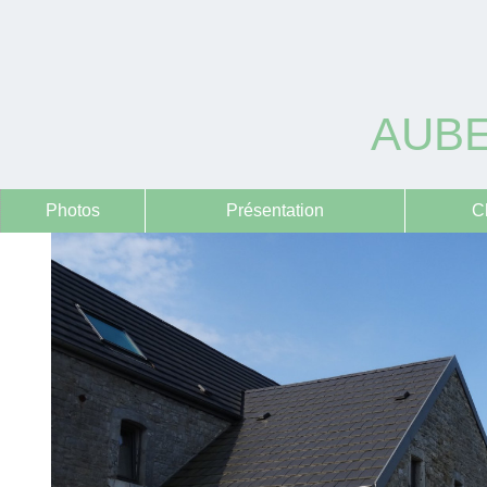
AUBE
Photos
Présentation
C