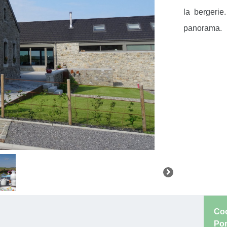
la bergerie
panorama.
Coo
Por