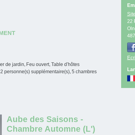
Ema
Site
22 
Oln
EMENT
48
Ecr
er de jardin
Feu ouvert
Table d'hôtes
Lan
2
personne(s) supplémentaire(s)
5
chambres
Aube des Saisons -
Chambre Automne (L')