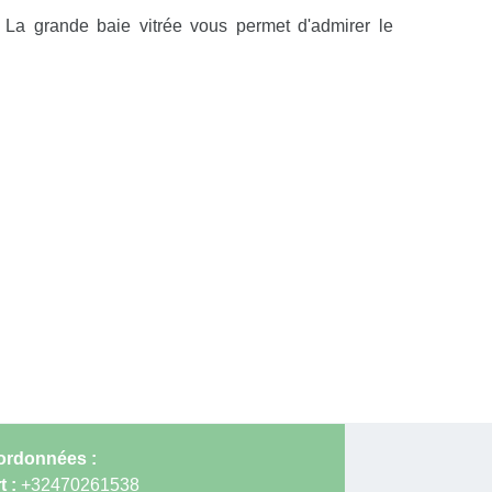
. La grande baie vitrée vous permet d'admirer le
rdonnées :
t :
+32470261538