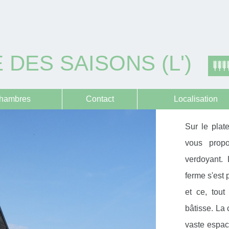
 DES SAISONS (L')
hambres
Contact
Localisation
Sur le plat
vous prop
verdoyant.
ferme s'est 
et ce, tout
bâtisse. La 
vaste espac