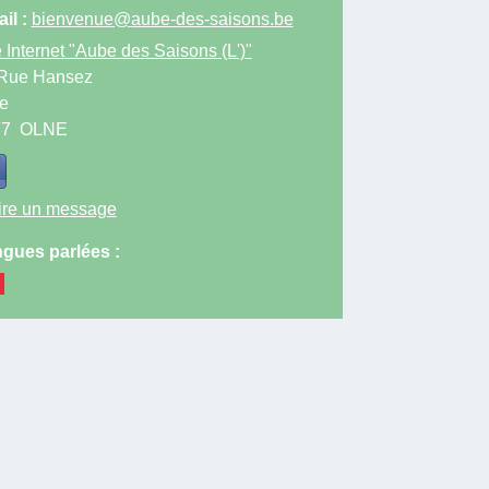
il :
bienvenue@aube-des-saisons.be
 Internet
"Aube des Saisons (L')"
Rue Hansez
e
77
OLNE
ire un message
gues parlées :