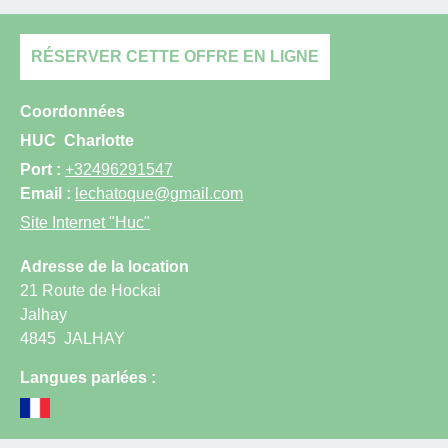
RÉSERVER CETTE OFFRE EN LIGNE
Coordonnées
HUC
Charlotte
Port :
+32496291547
Email :
lechatoque@gmail.com
Site Internet
"Huc"
Adresse de la location
21 Route de Hockai
Jalhay
4845
JALHAY
Langues parlées :