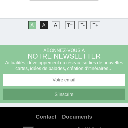
A
A
A
T=
T-
T+
ABONNEZ-VOUS À
NOTRE NEWSLETTER
Actualités, développement du réseau, sorties de nouvelles
cartes, idées de balades, création d’itinéraires…
Contact
Documents