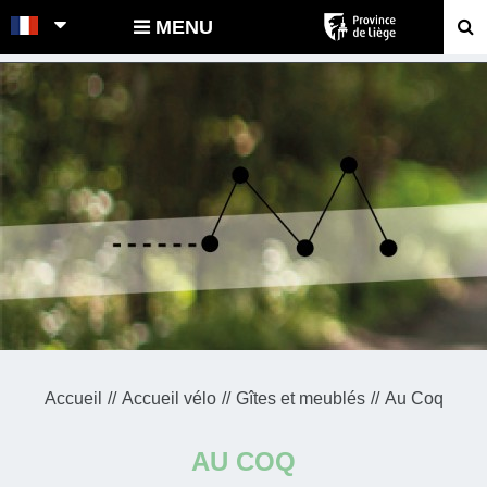
POINTS-NOEUDS
MENU
Accueil
Accueil vélo
Gîtes et meublés
Au Coq
AU COQ