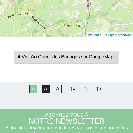
Leaflet
|
©
OpenStreetMap
Voir Au Coeur des Bocages sur GoogleMaps
A
A
A
T=
T-
T+
ABONNEZ-VOUS À
NOTRE NEWSLETTER
Actualités, développement du réseau, sorties de nouvelles