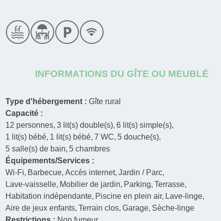
INFORMATIONS DU GÎTE OU MEUBLÉ
Type d'hébergement :
Gîte rural
Capacité :
12
personnes
3
lit(s) double(s)
6
lit(s) simple(s)
1
lit(s) bébé
1
lit(s) bébé
7
WC
5
douche(s)
5
salle(s) de bain
5
chambres
Équipements/Services :
Wi-Fi
Barbecue
Accès internet
Jardin / Parc
Lave-vaisselle
Mobilier de jardin
Parking
Terrasse
Habitation indépendante
Piscine en plein air
Lave-linge
Aire de jeux enfants
Terrain clos
Garage
Sèche-linge
Restrictions :
Non fumeur