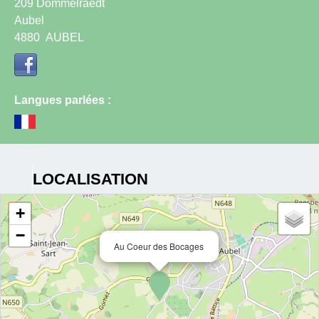
209 Dommelraedt
Aubel
4880
AUBEL
Langues parlées :
LOCALISATION
+
−
Au Coeur des Bocages