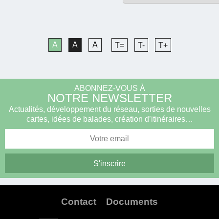
A
A
A
T=
T-
T+
ABONNEZ-VOUS À
NOTRE NEWSLETTER
Actualités, développement du réseau, sorties de nouvelles
cartes, idées de balades, création d’itinéraires…
Contact
Documents