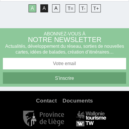
A
A
A
T=
T-
T+
ABONNEZ-VOUS À
NOTRE NEWSLETTER
Actualités, développement du réseau, sorties de nouvelles
cartes, idées de balades, création d’itinéraires…
Contact
Documents