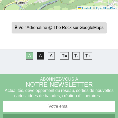
Leaflet
|
©
OpenStreetMap
Voir Adrenaline @ The Rock sur GoogleMaps
A
A
A
T=
T-
T+
ABONNEZ-VOUS À
NOTRE NEWSLETTER
Actualités, développement du réseau, sorties de nouvelles
cartes, idées de balades, création d’itinéraires…