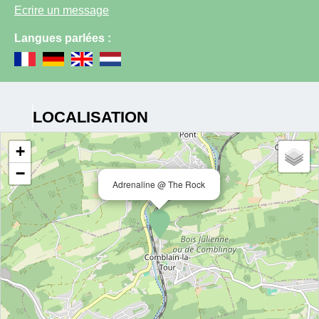
Ecrire un message
Langues parlées :
LOCALISATION
+
−
Adrenaline @ The Rock