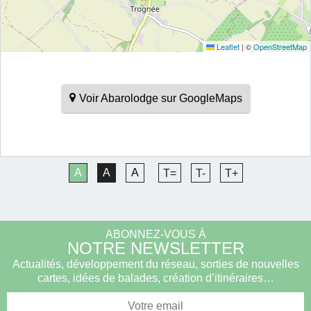
Leaflet
|
©
OpenStreetMap
Voir Abarolodge sur GoogleMaps
A
A
A
T=
T-
T+
ABONNEZ-VOUS À
NOTRE NEWSLETTER
Actualités, développement du réseau, sorties de nouvelles
cartes, idées de balades, création d’itinéraires…