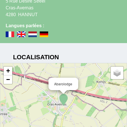
5 Rue Désiré Streel
Cras-Avernas
4280
HANNUT
Langues parlées :
LOCALISATION
+
−
Abarolodge