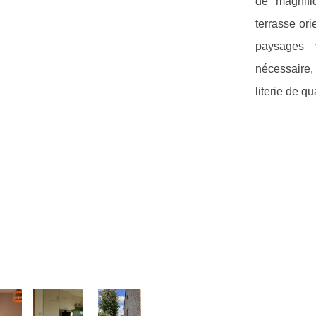
de magnifi
terrasse ori
paysages 
nécessaire
literie de qu