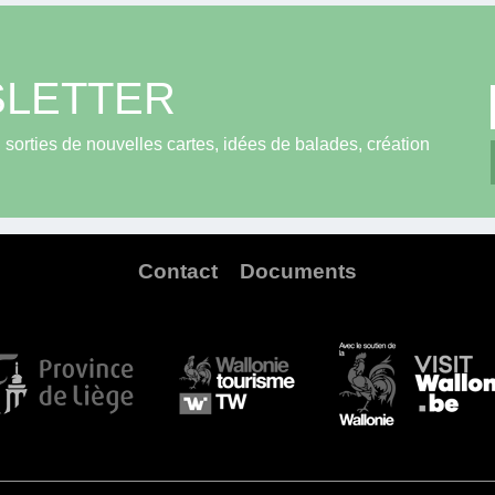
LETTER
sorties de nouvelles cartes, idées de balades, création
Contact
Documents