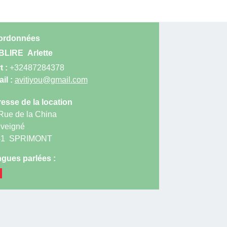
ordonnées
BLIRE
Arlette
t :
+32487284378
il :
avitiyou@gmail.com
esse de la location
Rue de la China
veigné
41
SPRIMONT
gues parlées :