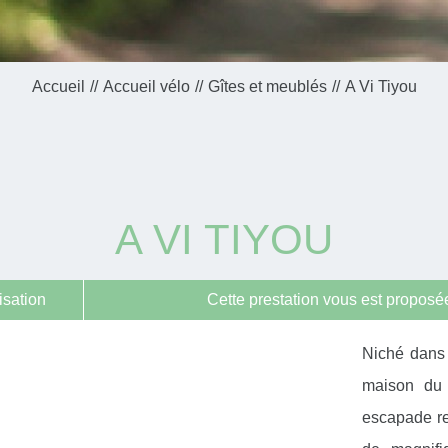
Accueil
Accueil vélo
Gîtes et meublés
A Vi Tiyou
A VI TIYOU
isation
Cette prestation vous est proposée
Niché dans 
maison du p
escapade rel