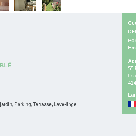
Co
DE
Por
Ema
Adr
UBLÉ
55 
Lou
41
Lan
jardin
Parking
Terrasse
Lave-linge