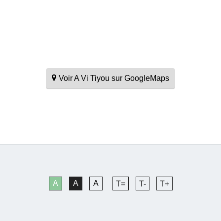
Voir A Vi Tiyou sur GoogleMaps
A
A
A
T=
T-
T+