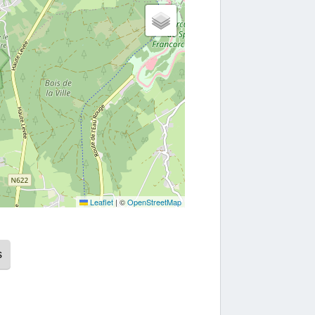
Leaflet
|
©
OpenStreetMap
s