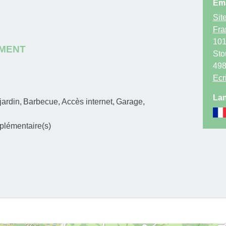
Ema
Site
Fra
101
EMENT
Sto
49
Ecr
Lan
jardin
Barbecue
Accès internet
Garage
plémentaire(s)