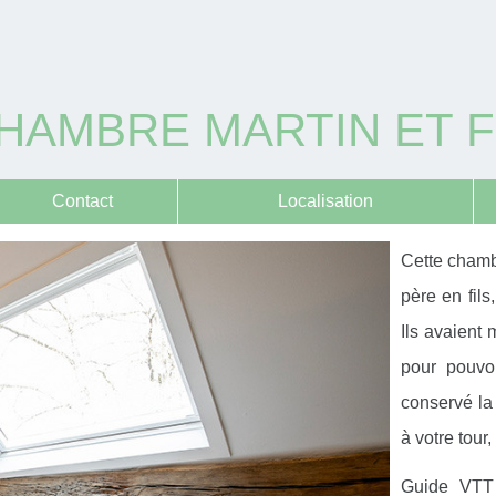
 CHAMBRE MARTIN ET
Contact
Localisation
Cette chamb
père en fils,
Ils avaient 
pour pouvoi
conservé la 
à votre tour
Guide VTT o