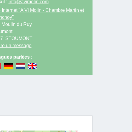
il :
info@avimolin.com
 Internet
"A Vi Molin - Chambre Martin et
nchoy"
 Moulin du Ruy
umont
87
STOUMONT
ire un message
gues parlées :