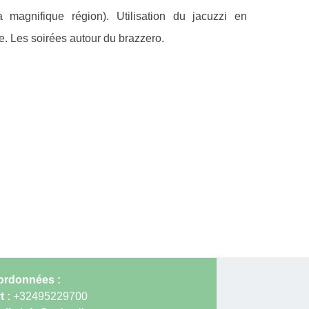
a magnifique région). Utilisation du jacuzzi en
e. Les soirées autour du brazzero.
rdonnées :
t :
+32495229700