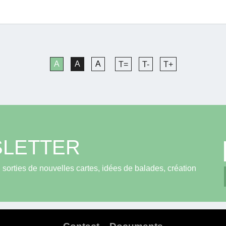
A
A
A
T=
T-
T+
LETTER
sorties de nouvelles cartes, idées de balades, création