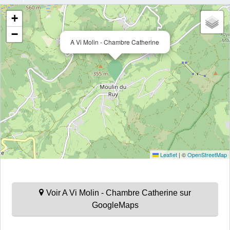
+
−
A Vi Molin - Chambre Catherine
Leaflet
|
©
OpenStreetMap
Voir A Vi Molin - Chambre Catherine sur
GoogleMaps