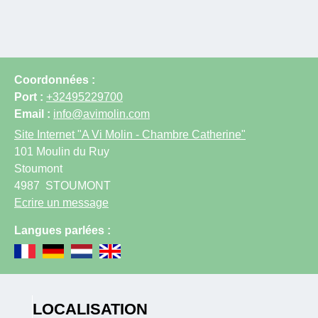
Coordonnées :
Port :
+32495229700
Email :
info@avimolin.com
Site Internet
"A Vi Molin - Chambre Catherine"
101 Moulin du Ruy
Stoumont
4987
STOUMONT
Ecrire un message
Langues parlées :
LOCALISATION