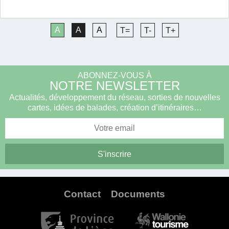
A
A
A
T=
T-
T+
ABONNEZ-VOUS À
NOTRE NEWSLETTER
Actualités, développement du réseau, sorties de nouvelles
cartes, idées de balades, création d’itinéraires…
Contact
Documents