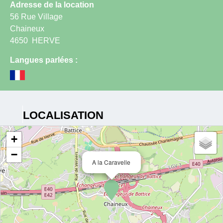
Adresse de la location
56 Rue Village
Chaineux
4650
HERVE
Langues parlées :
LOCALISATION
+
−
A la Caravelle