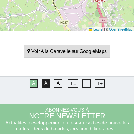
Leaflet
|
©
OpenStreetMap
Voir A la Caravelle sur GoogleMaps
A
A
A
T=
T-
T+
ABONNEZ-VOUS À
NOTRE NEWSLETTER
Actualités, développement du réseau, sorties de nouvelles
cartes, idées de balades, création d’itinéraires…