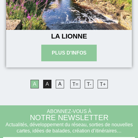
LA LIONNE
A
A
A
T=
T-
T+
ABONNEZ-VOUS À
NOTRE NEWSLETTER
Actualités, développement du réseau, sorties de nouvelles
cartes, idées de balades, création d’itinéraires…