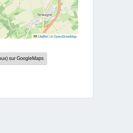
Leaflet
|
©
OpenStreetMap
youx) sur GoogleMaps