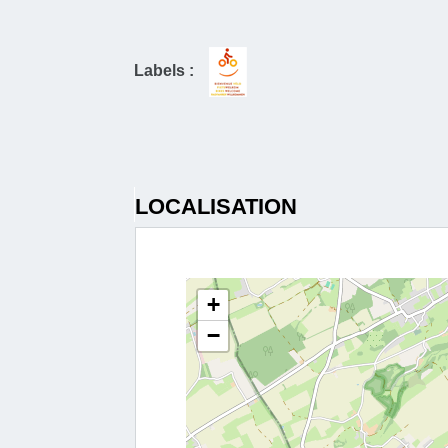
Labels :
LOCALISATION
+
−