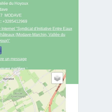
allée du Hoyoux
dave
77
MODAVE
 :
+3285412969
 Internet
"Syndicat d'Initiative Entre Eaux
hâteaux (Modave-Marchin, Vallée du
oux)"
ire un message
gues parlées :
nçais