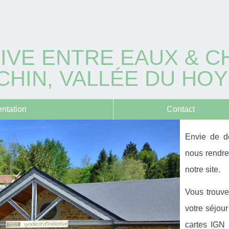
ATIVE ENTRE EAUX & 
HIN, VALLÉE DU HO
ntation
Contact
Envie de dé
nous rendre 
notre site.
Vous trouve
votre séjou
cartes IGN