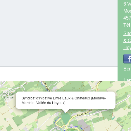
6 V
Mo
45
Tél
Site
& C
Hoy
Ecr
Lan
Fra
Syndicat d'Initiative Entre Eaux & Châteaux (Modave-
Marchin, Vallée du Hoyoux)