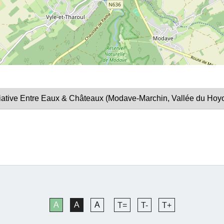
nitiative Entre Eaux & Châteaux (Modave-Marchin, Vallée du Ho
A
A
A
T=
T-
T+