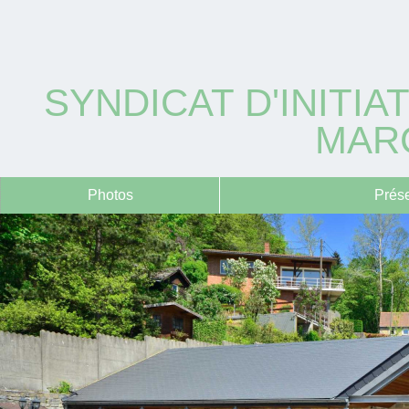
SYNDICAT D'INITI
MARC
Photos
Prése